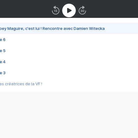
bey Maguire, c'est lui ! Rencontre avec Damien Witecka
e 6
e 5
e 4
e 3
s créatrices de la VF !
e 2
e 1
e Mektoub My Love arrive enfin ! Rencontre avec Shaïn Boumedine et Sal
i : après Toni en famille