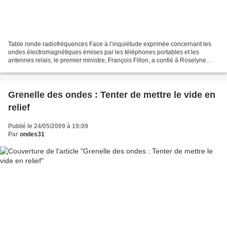
Table ronde radiofréquences Face à l’inquiétude exprimée concernant les
ondes électromagnétiques émises par les téléphones portables et les
antennes relais, le premier ministre, François Fillon, a confié à Roselyne
Bachelot-Narquin le soin d’organiser...
Grenelle des ondes : Tenter de mettre le vide en
relief
Publié le 24/05/2009 à 19:09
Par
ondes31