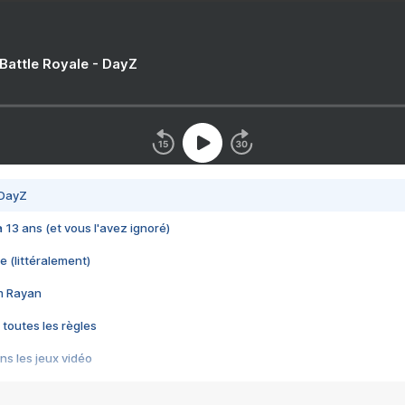
 Battle Royale - DayZ
 DayZ
 a 13 ans (et vous l'avez ignoré)
e (littéralement)
im Rayan
 toutes les règles
s les jeux vidéo
us choquant de Rockstar ? - Le scandale BULLY