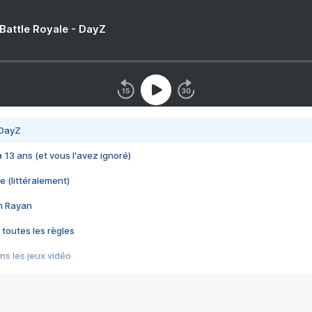
 Battle Royale - DayZ
 DayZ
 a 13 ans (et vous l'avez ignoré)
e (littéralement)
im Rayan
 toutes les règles
s les jeux vidéo
us choquant de Rockstar ? - Le scandale BULLY
e plus moche de Steam