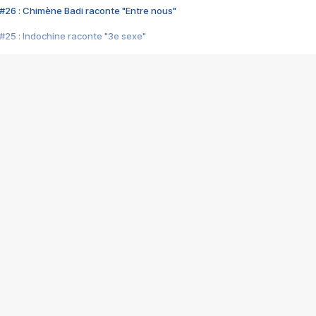
#26 : Chimène Badi raconte "Entre nous"
#25 : Indochine raconte "3e sexe"
#24 : Zaho raconte "C'est chelou"
#23 : Patrick Bruel raconte "Au café des délices"
#22 : Kyo raconte "Le chemin"
#21 : Nolwenn Leroy raconte "Cassé"
#20 : Patrick Hernandez raconte "Born to be alive"
#19 : Lorie raconte "Près de moi"
#18 : Michael Jones raconte "A nos actes manqués" (avec Jean-Jacque
#17 : Khaled raconte "Aïcha"
#16 : Corneille raconte "Parce qu'on vient de loin"
#15 : Indochine raconte "L'aventurier"
14 : Lorie raconte "Sur un air latino"