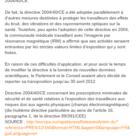
2004/40/CE.
De fait, la directive 2004/40/CE a été adoptée parallèlement à
d'autres mesures destinées à protéger les travailleurs des effets
du bruit, des vibrations et des rayonnements optiques sur la
santé. Toutefois, peu après l'adoption de cette directive en 2004,
la communauté médicale travaillant avec l'imagerie par
résonance magnétique (IRM) a affirmé que ses activités seraient
entravées par les strictes valeurs limites d'exposition qui y sont
fixées.
En raison de ces difficultés d'application, et pour avoir le temps
de modifier la directive à la lumière de nouvelles données
scientifiques, le Parlement et le Conseil avaient alors décidé de
reporter sa transposition jusqu'au 30 avril 2012.
Directive 2004/40/CE concernant les prescriptions minimales de
sécurité et de santé relatives à l'exposition des travailleurs aux
risques dus aux agents physiques (champs électromagnétiques)
(dix-huitième directive particulière au sens de l'article 16,
paragraphe 1, de la directive 89/391/CEE)
SOURCE :
http://europa.eu/rapid/pressReleasesAction.do?
reference=PRES/12/160&format=HTML&aged=0&language=FR&
guiLanguage=en