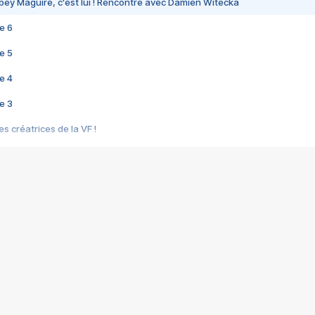
bey Maguire, c'est lui ! Rencontre avec Damien Witecka
e 6
e 5
e 4
e 3
s créatrices de la VF !
e 2
e 1
e Mektoub My Love arrive enfin ! Rencontre avec Shaïn Boumedine et Sal
i : après Toni en famille
elle réalise le bouleversant Dites lui que je l'aime
ais ! Rencontre autour de Vie privée de Rebecca Zlotowski
 de Marguerite, Grave... Rencontre avec Ella Rumpf