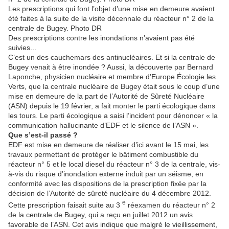
Les prescriptions qui font l’objet d’une mise en demeure avaient
été faites à la suite de la visite décennale du réacteur n° 2 de la
centrale de Bugey. Photo DR
Des prescriptions contre les inondations n’avaient pas été
suivies...
C’est un des cauchemars des antinucléaires. Et si la centrale de
Bugey venait à être inondée ? Aussi, la découverte par Bernard
Laponche, physicien nucléaire et membre d’Europe Écologie les
Verts, que la centrale nucléaire de Bugey était sous le coup d’une
mise en demeure de la part de l’Autorité de Sûreté Nucléaire
(ASN) depuis le 19 février, a fait monter le parti écologique dans
les tours. Le parti écologique a saisi l’incident pour dénoncer « la
communication hallucinante d’EDF et le silence de l’ASN ».
Que s’est-il passé ?
EDF est mise en demeure de réaliser d’ici avant le 15 mai, les
travaux permettant de protéger le bâtiment combustible du
réacteur n° 5 et le local diesel du réacteur n° 3 de la centrale, vis-
à-vis du risque d’inondation externe induit par un séisme, en
conformité avec les dispositions de la prescription fixée par la
décision de l’Autorité de sûreté nucléaire du 4 décembre 2012.
e
Cette prescription faisait suite au 3
réexamen du réacteur n° 2
de la centrale de Bugey, qui a reçu en juillet 2012 un avis
favorable de l’ASN. Cet avis indique que malgré le vieillissement,