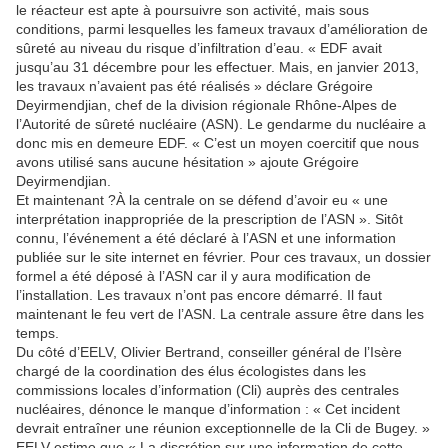
le réacteur est apte à poursuivre son activité, mais sous
conditions, parmi lesquelles les fameux travaux d’amélioration de
sûreté au niveau du risque d’infiltration d’eau. « EDF avait
jusqu’au 31 décembre pour les effectuer. Mais, en janvier 2013,
les travaux n’avaient pas été réalisés » déclare Grégoire
Deyirmendjian, chef de la division régionale Rhône-Alpes de
l’Autorité de sûreté nucléaire (ASN). Le gendarme du nucléaire a
donc mis en demeure EDF. « C’est un moyen coercitif que nous
avons utilisé sans aucune hésitation » ajoute Grégoire
Deyirmendjian.
Et maintenant ?À la centrale on se défend d’avoir eu « une
interprétation inappropriée de la prescription de l’ASN ». Sitôt
connu, l’événement a été déclaré à l’ASN et une information
publiée sur le site internet en février. Pour ces travaux, un dossier
formel a été déposé à l’ASN car il y aura modification de
l’installation. Les travaux n’ont pas encore démarré. Il faut
maintenant le feu vert de l’ASN. La centrale assure être dans les
temps.
Du côté d’EELV, Olivier Bertrand, conseiller général de l’Isère
chargé de la coordination des élus écologistes dans les
commissions locales d’information (Cli) auprès des centrales
nucléaires, dénonce le manque d’information : « Cet incident
devrait entraîner une réunion exceptionnelle de la Cli de Bugey. »
EELV estime que « La discrétion sur une information de cette