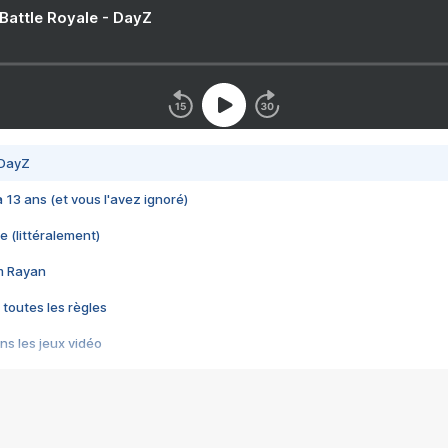
 Battle Royale - DayZ
 DayZ
 a 13 ans (et vous l'avez ignoré)
e (littéralement)
im Rayan
 toutes les règles
s les jeux vidéo
us choquant de Rockstar ? - Le scandale BULLY
e plus moche de Steam