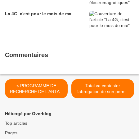
La 4G, c'est pour le mois de mai
Commentaires
< PROGRAMME DE
Total va contester
RECHERCHE DE L’ARTAC
l'abrogation de son permis
CONCERNANT
d'explorer du gaz de schiste
L’INTOLERANCE AUX
>
CHAMPS
Hébergé par Overblog
ELECTROMAGNETIQUES
ET
Top articles
L’ELECTROSENSIBILITE -
Pages
Année 2011-2012