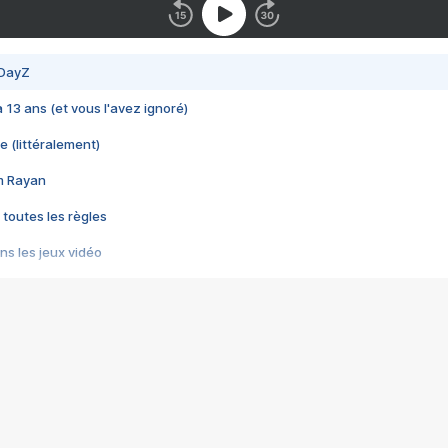
 DayZ
 a 13 ans (et vous l'avez ignoré)
e (littéralement)
im Rayan
 toutes les règles
s les jeux vidéo
us choquant de Rockstar ? - Le scandale BULLY
e plus moche de Steam
du RÊVE tourne au CAUCHEMAR
pendant 8 heures
it… à tort