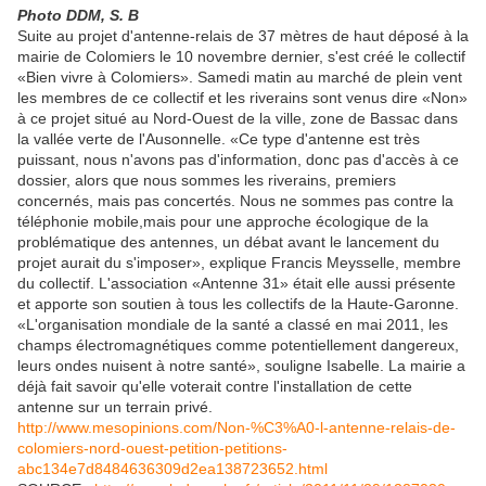
Photo DDM, S. B
Suite au projet d'antenne-relais de 37 mètres de haut déposé à la
mairie de Colomiers le 10 novembre dernier, s'est créé le collectif
«Bien vivre à Colomiers». Samedi matin au marché de plein vent
les membres de ce collectif et les riverains sont venus dire «Non»
à ce projet situé au Nord-Ouest de la ville, zone de Bassac dans
la vallée verte de l'Ausonnelle. «Ce type d'antenne est très
puissant, nous n'avons pas d'information, donc pas d'accès à ce
dossier, alors que nous sommes les riverains, premiers
concernés, mais pas concertés. Nous ne sommes pas contre la
téléphonie mobile,mais pour une approche écologique de la
problématique des antennes, un débat avant le lancement du
projet aurait du s'imposer», explique Francis Meysselle, membre
du collectif. L'association «Antenne 31» était elle aussi présente
et apporte son soutien à tous les collectifs de la Haute-Garonne.
«L'organisation mondiale de la santé a classé en mai 2011, les
champs électromagnétiques comme potentiellement dangereux,
leurs ondes nuisent à notre santé», souligne Isabelle. La mairie a
déjà fait savoir qu'elle voterait contre l'installation de cette
antenne sur un terrain privé.
http://www.mesopinions.com/Non-%C3%A0-l-antenne-relais-de-
colomiers-nord-ouest-petition-petitions-
abc134e7d8484636309d2ea138723652.html