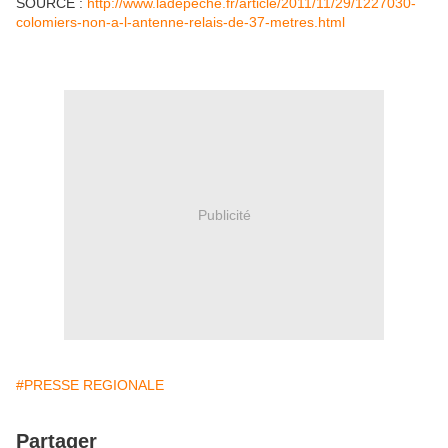
SOURCE :
http://www.ladepeche.fr/article/2011/11/29/1227030-
colomiers-non-a-l-antenne-relais-de-37-metres.html
Publicité
#PRESSE REGIONALE
Partager