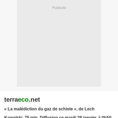
Publicité
terra
eco
.net
« La malédiction du gaz de schiste », de Lech
Kowalski, 75 min. Diffusion ce mardi 29 janvier, à 0h50