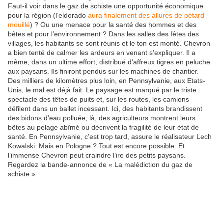
Faut-il voir dans le gaz de schiste une opportunité économique
pour la région (l’eldorado
aura finalement des allures de pétard
mouillé
) ? Ou une menace pour la santé des hommes et des
bêtes et pour l’environnement ? Dans les salles des fêtes des
villages, les habitants se sont réunis et le ton est monté. Chevron
a bien tenté de calmer les ardeurs en venant s’expliquer. Il a
même, dans un ultime effort, distribué d’affreux tigres en peluche
aux paysans. Ils finiront pendus sur les machines de chantier.
Des milliers de kilomètres plus loin, en Pennsylvanie, aux Etats-
Unis, le mal est déjà fait. Le paysage est marqué par le triste
spectacle des têtes de puits et, sur les routes, les camions
défilent dans un ballet incessant. Ici, des habitants brandissent
des bidons d’eau polluée, là, des agriculteurs montrent leurs
bêtes au pelage abîmé ou décrivent la fragilité de leur état de
santé. En Pennsylvanie, c’est trop tard, assure le réalisateur Lech
Kowalski. Mais en Pologne ? Tout est encore possible. Et
l’immense Chevron peut craindre l’ire des petits paysans.
Regardez la bande-annonce de « La malédiction du gaz de
schiste » :