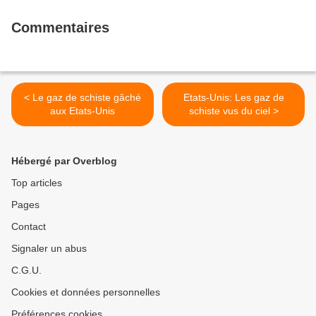
Commentaires
< Le gaz de schiste gâché
Etats-Unis: Les gaz de
aux Etats-Unis
schiste vus du ciel >
Hébergé par Overblog
Top articles
Pages
Contact
Signaler un abus
C.G.U.
Cookies et données personnelles
Préférences cookies