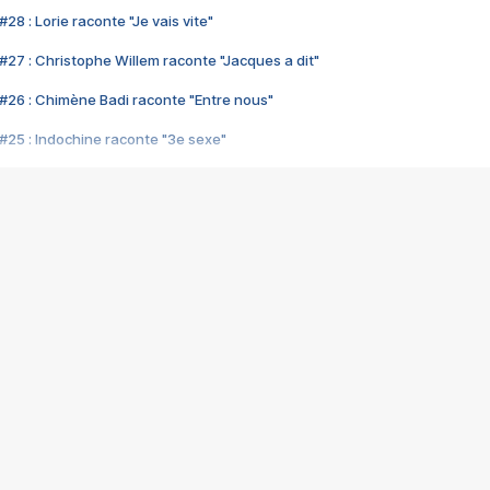
28 : Lorie raconte "Je vais vite"
#27 : Christophe Willem raconte "Jacques a dit"
#26 : Chimène Badi raconte "Entre nous"
#25 : Indochine raconte "3e sexe"
#24 : Zaho raconte "C'est chelou"
#23 : Patrick Bruel raconte "Au café des délices"
#22 : Kyo raconte "Le chemin"
#21 : Nolwenn Leroy raconte "Cassé"
#20 : Patrick Hernandez raconte "Born to be alive"
#19 : Lorie raconte "Près de moi"
#18 : Michael Jones raconte "A nos actes manqués" (avec Jean-Jacque
#17 : Khaled raconte "Aïcha"