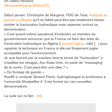
Un caillou heureux
(MountainRoamer/Flickr/CC)
Début janvier, Christophe de Margerie, PDG de Total,
indiquait au
journal Le Monde
qu’il ne fallait peut-être pas totalement laisser
tomber la fracturation hydraulique mais repenser surtout sa
dénomination :
« Il est quand même paradoxal d’entendre un membre du
gouvernement annoncer que la France va faire des tests de
fracturation hydraulique en Algérie [
Laurent Fabius
, ndlr] [...] pour
rapatrier la technique en France si elle est finalement jugée
acceptable pour l’environnement.
Je suis fasciné par la manière dont le terme de “fracturation” a
cristallisé les clivages. Aux Etats-Unis, on parle de “massaging”
de la roche. C’est peut-être une idée ? »
« Du foutage de gueule »
Rue89 a contacté Séverin Pistre, hydrogéologue et professeur à
l’université Montpellier-II. Il est formel sur ces nouvelles
dénominations :
La suite sur ce lien :
link