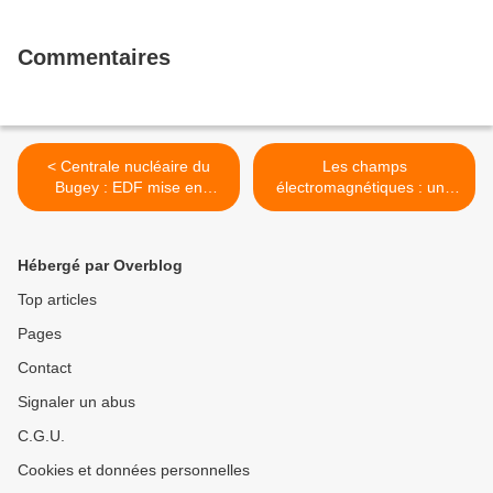
Commentaires
< Centrale nucléaire du
Les champs
Bugey : EDF mise en
électromagnétiques : une
demeure de faire des
question de santé publique
travaux
au travail..... comme
ailleurs. >
Hébergé par Overblog
Top articles
Pages
Contact
Signaler un abus
C.G.U.
Cookies et données personnelles