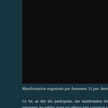
Manifestation organisée par Antennes 31
par
Ant
Ce fut, au dire des participants, une manifestation 
remarquer, les médias ayant par ailleurs bien couvert le