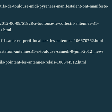
ctifs-de-toulouse-midi-pyrenees-manifestaient-ont-manifeste-
s/2012-06-09/61828/a-toulouse-le-collectif-antennes-31-
es.html
s-fil-sante-en-peril-localisez-les-antennes-106670762.html
estation-antennes31-a-toulouse-samedi-9-juin-2012_news
-ils-pointent-les-antennes-relais-106544512.html