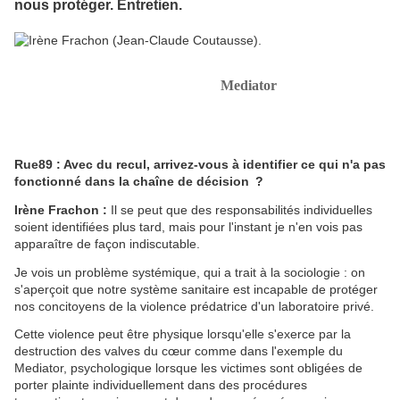
nous protéger. Entretien.
Elle est celle sans qui le scandale du
Mediator
serait resté étouffé.
Le docteur Irène Frachon, pneumologue à Brest, tente de tirer les
premières leçons de l'affaire, après l'audition de Jacques Servier
par la mission d'enquête parlementaire.
Rue89 : Avec du recul, arrivez-vous à identifier ce qui n'a pas
fonctionné dans la chaîne de décision ?
Irène Frachon :
Il se peut que des responsabilités individuelles
soient identifiées plus tard, mais pour l'instant je n'en vois pas
apparaître de façon indiscutable.
Je vois un problème systémique, qui a trait à la sociologie : on
s'aperçoit que notre système sanitaire est incapable de protéger
nos concitoyens de la violence prédatrice d'un laboratoire privé.
Cette violence peut être physique lorsqu'elle s'exerce par la
destruction des valves du cœur comme dans l'exemple du
Mediator, psychologique lorsque les victimes sont obligées de
porter plainte individuellement dans des procédures