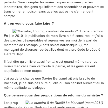
patients. Sans compter les vraies taupes envoyées par les
laboratoires, des gens qui infiltrent des assemblées et peuvent se
transformer en poison sans que les autres ne s'en rendent
compte.
A-t-on voulu vous faire taire ?
En juin 2010, la publication de
mon livre
a été censurée, et j'ai lu
des paroles désagréables et agressives sur moi de la part de
membres de l'Afssaps (« petit soldat narcissique »), me
menaçant de diverses représailles dont m'a protégée le député
Gérard Bapt.
Il faut dire qu'un livre aussi frontal c'est quand même rare. Le
milieu médical a bien verrouillé la parole, et les gens étaient
stupéfaits de mon toupet.
J'ai eu de la chance que
Xavier Bertrand
ait pris la suite de
Bachelot, je ne suis pas sûre qu'elle ou son cabinet auraient eu la
même aptitude au dialogue.
Que pensez-vous des propositions de réforme du ministre ?
Les
prop
ositions de Xavier Bertrand
sont ambitieuses, mais la