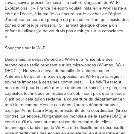
j'avais suivi » précise le maire. Il a réitéré s'agissant du Wi-Fi.
Explications : « France Télécom voulait installer le Wi-Fi juste à
côté de l'école, à la mairie ou encore sur le clocher de l'église.
J'ai refusé au nom du principe de précaution. Tant qu'il existe des
zones d'ombre, je refuserai. S'il arrivait quelque chose à un
enfant du village, je ne voudrais pas avoir ça sur la conscience !
».
Soupçons sur le Wi-Fi
Désormais, le débat s'étend au Wi-Fi et à l'ensemble des
technologies radio reposant sur les micro-ondes (Wi-max, 3G +
DECT...). Nouveau cheval de bataille de la coordination
Antennes 66 qui affirme son opposition au Wi-Fi que la région
souhaite imposer à certaines communes. « Le Wi-Fi est tout
aussi nocif pour la santé que les antennes relais et, de plus, ses
capacités techniques en matière de débit sont plus que limitées
C'est pour cela qu'on réclame la couverture du département en
tout filaire comme c'est le cas dans d'autres départements »,
explique Anne-Laure Mager, présidente de la coordination (lire ci-
contre). Là encore, l'Organisation mondiale de la santé (OMS) a
conclu qu'il n'y avait aucune raison de craindre de telles
technologies tandis que le Wi-Fi a été officiellement déconseillé,
voire interdit dans des écoles en Angleterre, en Allemagne et en