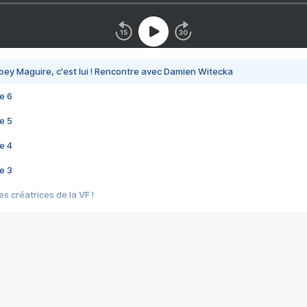
bey Maguire, c'est lui ! Rencontre avec Damien Witecka
e 6
e 5
e 4
e 3
s créatrices de la VF !
e 2
e 1
e Mektoub My Love arrive enfin ! Rencontre avec Shaïn Boumedine et Sal
i : après Toni en famille