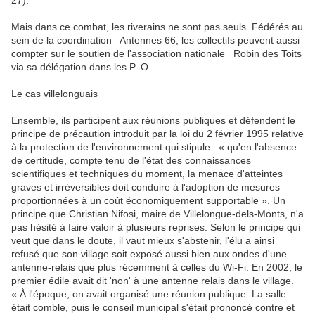
27).
Mais dans ce combat, les riverains ne sont pas seuls. Fédérés au
sein de la coordination Antennes 66, les collectifs peuvent aussi
compter sur le soutien de l'association nationale Robin des Toits
via sa délégation dans les P.-O..
Le cas villelonguais
Ensemble, ils participent aux réunions publiques et défendent le
principe de précaution introduit par la loi du 2 février 1995 relative
à la protection de l'environnement qui stipule « qu'en l'absence
de certitude, compte tenu de l'état des connaissances
scientifiques et techniques du moment, la menace d'atteintes
graves et irréversibles doit conduire à l'adoption de mesures
proportionnées à un coût économiquement supportable ». Un
principe que Christian Nifosi, maire de Villelongue-dels-Monts, n'a
pas hésité à faire valoir à plusieurs reprises. Selon le principe qui
veut que dans le doute, il vaut mieux s'abstenir, l'élu a ainsi
refusé que son village soit exposé aussi bien aux ondes d'une
antenne-relais que plus récemment à celles du Wi-Fi. En 2002, le
premier édile avait dit 'non' à une antenne relais dans le village.
« À l'époque, on avait organisé une réunion publique. La salle
était comble, puis le conseil municipal s'était prononcé contre et