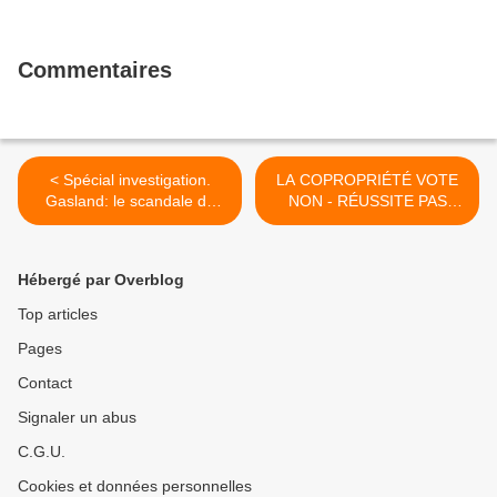
Commentaires
< Spécial investigation.
LA COPROPRIÉTÉ VOTE
Gasland: le scandale de
NON - RÉUSSITE PAS
l'eau contaminée
D'ANTENNES FREE AU
143 Rue Vendôme à LYON
>
Hébergé par Overblog
Top articles
Pages
Contact
Signaler un abus
C.G.U.
Cookies et données personnelles