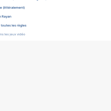
e (littéralement)
im Rayan
 toutes les règles
s les jeux vidéo
us choquant de Rockstar ? - Le scandale BULLY
e plus moche de Steam
du RÊVE tourne au CAUCHEMAR
pendant 8 heures
it… à tort
umiliés par un jeu vidéo
ire - Final Fantasy 8
ti un empire - Age of Empires