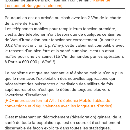
[Dossier détaillé de Marc Filterman concernant
Xavier de
Lesquen et Bouygues Telecom]
.
Pourquoi en est-on arrivée au clash avec les 2 V/m de la charte
de la ville de Paris ?
Les téléphones mobiles pour remplir leurs fonction première,
c’est à dire téléphoner n’ont besoin que de quelques centièmes
de V/m d’irradiation pour fonctionner correctement (à partir de
0,02 V/m soit environ 1 µ W/m²), cette valeur est compatible avec
le ressenti d’un bien être et la santé humaine, c'est un atout
maître pour une vie saine. (15 V/m demandés par les opérateurs
à Paris = 600 000 µ W/m² !)
Le problème est que maintenant le téléphone mobile n’en a plus
que le nom avec l’exploitation des nouvelles applications qui
nécessitent des puissances d’irradiation des milliers de fois
supérieures et ce n’est que le début du toujours plus vers
l'overdose d'irradiation !
[PDF impression format A4 : Téléphonie Mobile Tables de
conversions et d'équivalences avec les longueurs d'ondes]
C'est maintenant un décrochement (détérioration) général de la
santé de toute la population qui est en cours et il est nettement
discernable de façon explicite dans toutes les statistiques.