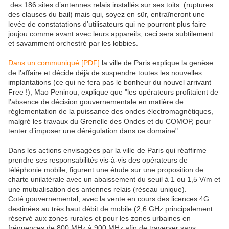
des 186 sites d’antennes relais installés sur ses toits (ruptures
des clauses du bail) mais qui, soyez en sûr, entraîneront une
levée de constatations d’utilisateurs qui ne pourront plus faire
joujou comme avant avec leurs appareils, ceci sera subtilement
et savamment orchestré par les lobbies.
Dans un communiqué [PDF]
la ville de Paris explique la genèse
de l’affaire et décide déjà de suspendre toutes les nouvelles
implantations (ce qui ne fera pas le bonheur du nouvel arrivant
Free !), Mao Peninou, explique que "les opérateurs profitaient de
l’absence de décision gouvernementale en matière de
réglementation de la puissance des ondes électromagnétiques,
malgré les travaux du Grenelle des Ondes et du COMOP, pour
tenter d’imposer une dérégulation dans ce domaine".
Dans les actions envisagées par la ville de Paris qui réaffirme
prendre ses responsabilités vis-à-vis des opérateurs de
téléphonie mobile, figurent une étude sur une proposition de
charte unilatérale avec un abaissement du seuil à 1 ou 1,5 V/m et
une mutualisation des antennes relais (réseau unique).
Coté gouvernemental, avec la vente en cours des licences 4G
destinées au très haut débit de mobile (2,6 GHz principalement
réservé aux zones rurales et pour les zones urbaines en
fréquences de 800 MHz à 900 MHz afin de traverser sans