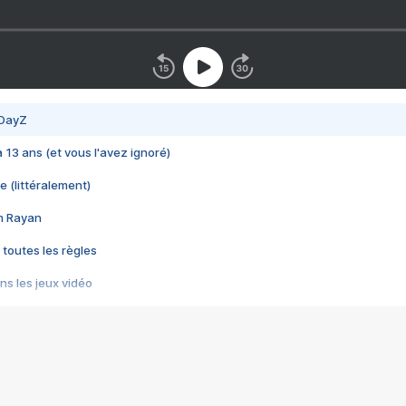
 DayZ
 a 13 ans (et vous l'avez ignoré)
e (littéralement)
im Rayan
 toutes les règles
s les jeux vidéo
us choquant de Rockstar ? - Le scandale BULLY
e plus moche de Steam
du RÊVE tourne au CAUCHEMAR