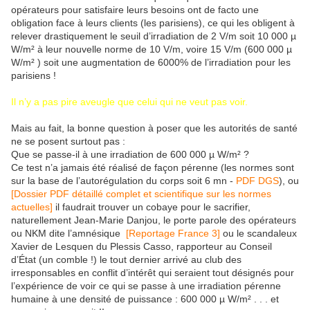
opérateurs pour satisfaire leurs besoins ont de facto une
obligation face à leurs clients (les parisiens), ce qui les obligent à
relever drastiquement le seuil d’irradiation de 2 V/m soit 10 000 µ
W/m² à leur nouvelle norme de 10 V/m, voire 15 V/m (600 000 µ
W/m² ) soit une augmentation de 6000% de l’irradiation pour les
parisiens !
Il n’y a pas pire aveugle que celui qui ne veut pas voir.
Mais au fait, la bonne question à poser que les autorités de santé
ne se posent surtout pas :
Que se passe-il à une irradiation de 600 000 µ W/m² ?
Ce test n’a jamais été réalisé de façon pérenne (les normes sont
sur la base de l’autorégulation du corps soit 6 mn -
PDF DGS
), ou
[Dossier PDF détaillé complet et scientifique sur les normes
actuelles]
il faudrait trouver un cobaye pour le sacrifier,
naturellement Jean-Marie Danjou, le porte parole des opérateurs
ou NKM dite l’amnésique
[Reportage France 3]
ou le scandaleux
Xavier de Lesquen du Plessis Casso, rapporteur au Conseil
d’État (un comble !) le tout dernier arrivé au club des
irresponsables en conflit d’intérêt qui seraient tout désignés pour
l’expérience de voir ce qui se passe à une irradiation pérenne
humaine à une densité de puissance : 600 000 µ W/m² . . . et