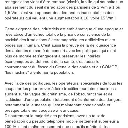
renégociation vient d’être rompue (clash), la ville qui souhaitait un
abaissement du seuil d’irradiation des parisiens de 2 V/m à 1 ou
1,5 V/m s’est vue opposer des demandes inacceptables des
opérateurs qui veulent une augmentation à 10, voire 15 V/m !
Cette exigence des industriels est emblématique d’une époque et
révélatrice d’un échec total de la prise de conscience de la
nocivité des irradiations électromagnétiques artificielles micro-
ondes sur l’humain. C’est aussi la preuve de la déliquescence
des autorités de santé de concert avec les politiques qui n’ont
plus de morale et s’engagent à préserver les intérêts
économiques au détriment de la santé, c’est aussi le
couronnement du fiasco du Grenelle des ondes et du COMOP,
"les machins" à enfumer la population.
Avec l’aide des politiques, les opérateurs, spécialistes de tous les
coups tordus pour arriver à faire fructifier leur juteux business
surfent sur la vague du crétinisme, de l’obscurantisme et de
l’addiction d’une population totalement désinformée des dangers,
notamment la jeunesse qui est maintenant conditionnée et
presque totalement acquise à leur cause.
Dit autrement la majorité des parisiens, avec un taux de
pénétration du pseudo téléphone mobile nettement supérieur à
100 % n’ont malheureusement que ce qu’ils méritent : les