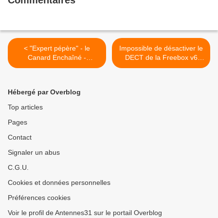
Commentaires
< "Expert pépère" - le
Impossible de désactiver le
Canard Enchaîné -
DECT de la Freebox v6
25/05/2011
Révolution - démonstration
>
Hébergé par Overblog
Top articles
Pages
Contact
Signaler un abus
C.G.U.
Cookies et données personnelles
Préférences cookies
Voir le profil de Antennes31 sur le portail Overblog