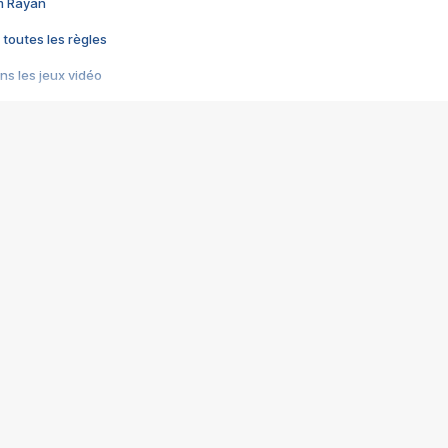
im Rayan
 toutes les règles
s les jeux vidéo
us choquant de Rockstar ? - Le scandale BULLY
e plus moche de Steam
du RÊVE tourne au CAUCHEMAR
pendant 8 heures
it… à tort
umiliés par un jeu vidéo
ire - Final Fantasy 8
ti un empire - Age of Empires
story DOFUS
tard, il crée l'un des pires jeux de tous les temps, MindsEye.