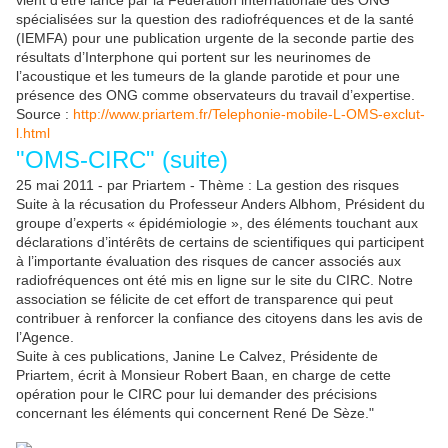
vient d’être lancé par la Fédération internationale des ONG
spécialisées sur la question des radiofréquences et de la santé
(IEMFA) pour une publication urgente de la seconde partie des
résultats d’Interphone qui portent sur les neurinomes de
l’acoustique et les tumeurs de la glande parotide et pour une
présence des ONG comme observateurs du travail d’expertise.
Source :
http://www.priartem.fr/Telephonie-mobile-L-OMS-exclut-
l.html
"OMS-CIRC" (suite)
25 mai 2011 - par Priartem - Thème : La gestion des risques
Suite à la récusation du Professeur Anders Albhom, Président du
groupe d’experts « épidémiologie », des éléments touchant aux
déclarations d’intérêts de certains de scientifiques qui participent
à l’importante évaluation des risques de cancer associés aux
radiofréquences ont été mis en ligne sur le site du CIRC. Notre
association se félicite de cet effort de transparence qui peut
contribuer à renforcer la confiance des citoyens dans les avis de
l’Agence.
Suite à ces publications, Janine Le Calvez, Présidente de
Priartem, écrit à Monsieur Robert Baan, en charge de cette
opération pour le CIRC pour lui demander des précisions
concernant les éléments qui concernent René De Sèze."