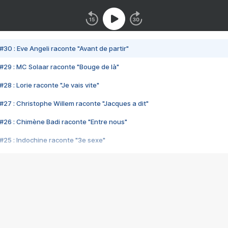
#30 : Eve Angeli raconte "Avant de partir"
#29 : MC Solaar raconte "Bouge de là"
28 : Lorie raconte "Je vais vite"
#27 : Christophe Willem raconte "Jacques a dit"
#26 : Chimène Badi raconte "Entre nous"
#25 : Indochine raconte "3e sexe"
#24 : Zaho raconte "C'est chelou"
#23 : Patrick Bruel raconte "Au café des délices"
#22 : Kyo raconte "Le chemin"
#21 : Nolwenn Leroy raconte "Cassé"