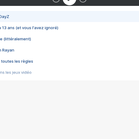
 DayZ
 a 13 ans (et vous l'avez ignoré)
e (littéralement)
im Rayan
 toutes les règles
s les jeux vidéo
us choquant de Rockstar ? - Le scandale BULLY
e plus moche de Steam
du RÊVE tourne au CAUCHEMAR
pendant 8 heures
it… à tort