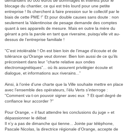
demandent 50 000 euros de dommages et intérêts pour le
blocage du chantier, ce qui est très lourd pour une petite
entreprise ! Ils cherchent à faire pression sur le collectif par le
biais de cette PME !” Et pour double causes sans doute : non
seulement la Valentinoise de pesage demande des comptes
quant à ses appareils de mesure. Mais en outre la mère du
gérant a pris la parole en tant que riveraine, puisqu’elle vit au-
dessus de l’entreprise familiale !
“C’est intolérable ! On est bien loin de l’image d’écoute et de
tolérance qu’Orange veut donner. Bien loin aussi de ce qu’ils
préconisent dans leur “charte relative aux ondes
électromagnétiques”... où ils assurent privilégier écoute et
dialogue, et informations aux riverains...”
Ainsi, à l’orée d’une charte que la Ville souhaite mettre en place
avec l’ensemble des opérateurs, l’élu Verts s’interroge :
“Comment va-t-on pouvoir signer avec eux ? Et quel degré de
confiance leur accorder ?”
Pour Orange, « il faut attendre les conclusions du juge » et
dépassionner le débat
Il n’y a pas de dimanche qui tienne... Jointe par téléphone,
Pascale Nicolas, la directrice régionale d’Orange, accepte de