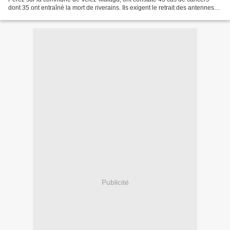
dont 35 ont entraîné la mort de riverains. Ils exigent le retrait des antennes
relais, ils sont soutenus par l’UPyD (Ndlr:...
Publicité