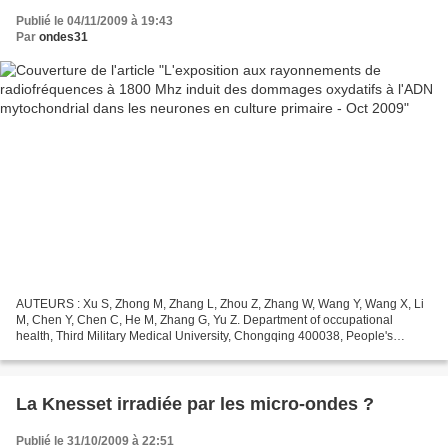
dans les neurones en culture primaire - Oct 2009
Publié le 04/11/2009 à 19:43
Par
ondes31
AUTEURS : Xu S, Zhong M, Zhang L, Zhou Z, Zhang W, Wang Y, Wang X, Li
M, Chen Y, Chen C, He M, Zhang G, Yu Z. Department of occupational
health, Third Military Medical University, Chongqing 400038, People's
Republic of China. RESUME : Des preuves croissantes...
La Knesset irradiée par les micro-ondes ?
Publié le 31/10/2009 à 22:51