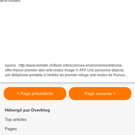
source : http://www.lematin.ch/flash-info/sciences-environnement/drome-
offre-france-premier-abri-anti-ondes Image © AFP Une personne dépose
son téléphone portable à l'entrée du premier refuge anti-ondes de France,
près de Crest, le 2 octobre 2009 Ils...
< Page précédente
Page suivante >
Hébergé par Overblog
Top articles
Pages