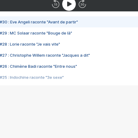
#30 : Eve Angeli raconte "Avant de partir"
#29 : MC Solaar raconte "Bouge de là"
28 : Lorie raconte "Je vais vite"
#27 : Christophe Willem raconte "Jacques a dit"
#26 : Chimène Badi raconte "Entre nous"
#25 : Indochine raconte "3e sexe"
#24 : Zaho raconte "C'est chelou"
#23 : Patrick Bruel raconte "Au café des délices"
#22 : Kyo raconte "Le chemin"
#21 : Nolwenn Leroy raconte "Cassé"
#20 : Patrick Hernandez raconte "Born to be alive"