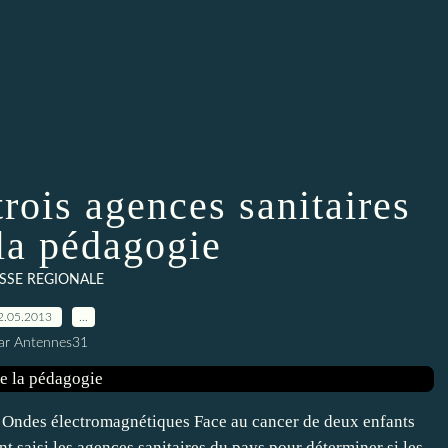
rois agences sanitaires
 la pédagogie
SSE REGIONALE
2.05.2013
…
ar Antennes31
 Ondes électromagnétiques Face au cancer de deux enfants
t saisi les agences sanitaires du pays pour déterminer si les