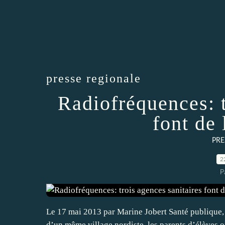
presse regionale
Radiofréquences: t
font de
PRE
2
P
Le 17 mai 2013 par Marine Jobert Santé publique,
d’un même village nordiste, les parents d’élèves on