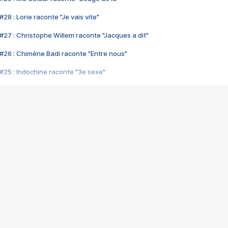
28 : Lorie raconte "Je vais vite"
#27 : Christophe Willem raconte "Jacques a dit"
#26 : Chimène Badi raconte "Entre nous"
#25 : Indochine raconte "3e sexe"
#24 : Zaho raconte "C'est chelou"
#23 : Patrick Bruel raconte "Au café des délices"
#22 : Kyo raconte "Le chemin"
#21 : Nolwenn Leroy raconte "Cassé"
#20 : Patrick Hernandez raconte "Born to be alive"
#19 : Lorie raconte "Près de moi"
#18 : Michael Jones raconte "A nos actes manqués" (avec Jean-Jacque
#17 : Khaled raconte "Aïcha"