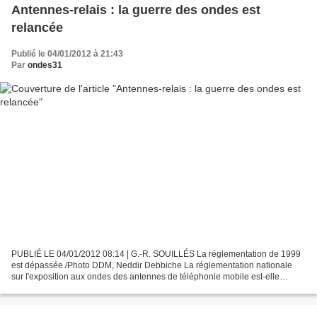
Antennes-relais : la guerre des ondes est
relancée
Publié le 04/01/2012 à 21:43
Par
ondes31
PUBLIÉ LE 04/01/2012 08:14 | G.-R. SOUILLÉS La réglementation de 1999
est dépassée./Photo DDM, Neddir Debbiche La réglementation nationale
sur l'exposition aux ondes des antennes de téléphonie mobile est-elle
suffisante ? Certainement pas pour les élus...