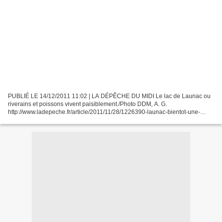
PUBLIÉ LE 14/12/2011 11:02 | LA DÉPÊCHE DU MIDI Le lac de Launac ou
riverains et poissons vivent paisiblement./Photo DDM, A. G.
http://www.ladepeche.fr/article/2011/11/28/1226390-launac-bientot-une-
antenne-relais-de-telephonie-mobile.html). Il est précisé...