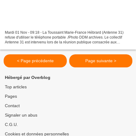
Mardi 01 Nov - 09:18 - La Toussaint Marie-France Hébrard (Antenne 31)
refuse d'utiliser le téléphone portable ./Photo DDM archives. Le collectif
Antenne 31 est intervenu lors de la réunion publique consacrée aux
antennes relais et à leurs dangers. Marie-France...
< Page précédente
Page suivante >
Hébergé par Overblog
Top articles
Pages
Contact
Signaler un abus
C.G.U.
Cookies et données personnelles