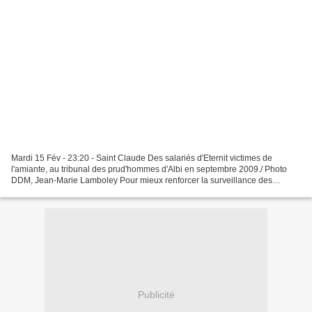
Mardi 15 Fév - 23:20 - Saint Claude Des salariés d'Eternit victimes de
l'amiante, au tribunal des prud'hommes d'Albi en septembre 2009./ Photo
DDM, Jean-Marie Lamboley Pour mieux renforcer la surveillance des
maladies liées à l'amiante, la déclaration...
Publicité