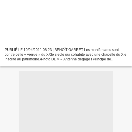
PUBLIÉ LE 10/04/2011 08:23 | BENOÎT GARRET Les manifestants sont
contre cette « verrue » du XXIe siècle qui cohabite avec une chapelle du XIe
inscrite au patrimoine./Photo DDM « Antenne dégage ! Principe de
précaution ! » ; « Non, non, non pas d'antenne...