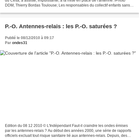
du Cesa, a assisté, impuissante, à la mise en place de l'antenne. /Photo
DDM, Thierry Bordas Toulouse; Les responsables du collectif enfants sans
antennes (Cesa) ont assisté hier,...
P.-O. Antennes-relais : les P.-O. saturées ?
Publié le 08/12/2010 à 09:17
Par
ondes31
Edition du 08 12 2010 © L'Indépendant Faut-il craindre les ondes émises
par les antennes-relais ? Au début des années 2000, une série de rapports
officiels excluait tout risque sanitaire lié aux antennes-relais. Depuis, des