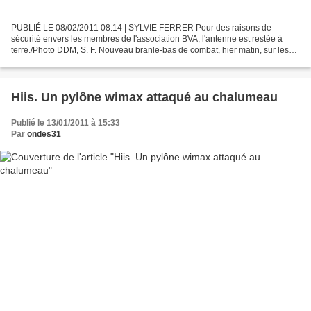
PUBLIÉ LE 08/02/2011 08:14 | SYLVIE FERRER Pour des raisons de
sécurité envers les membres de l'association BVA, l'antenne est restée à
terre./Photo DDM, S. F. Nouveau branle-bas de combat, hier matin, sur les
hauteurs d'Auzits. Dès potron-minet, les...
Hiis. Un pylône wimax attaqué au chalumeau
Publié le 13/01/2011 à 15:33
Par
ondes31