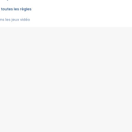
 toutes les règles
s les jeux vidéo
us choquant de Rockstar ? - Le scandale BULLY
e plus moche de Steam
du RÊVE tourne au CAUCHEMAR
pendant 8 heures
it… à tort
umiliés par un jeu vidéo
ire - Final Fantasy 8
ti un empire - Age of Empires
story DOFUS
tard, il crée l'un des pires jeux de tous les temps, MindsEye.