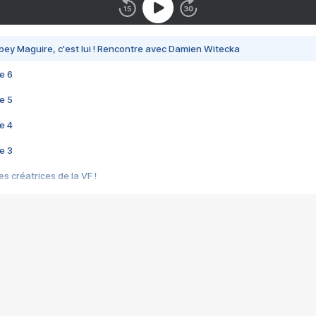
bey Maguire, c'est lui ! Rencontre avec Damien Witecka
e 6
e 5
e 4
e 3
s créatrices de la VF !
e 2
e 1
e Mektoub My Love arrive enfin ! Rencontre avec Shaïn Boumedine et Sal
i : après Toni en famille
elle réalise le bouleversant Dites lui que je l'aime