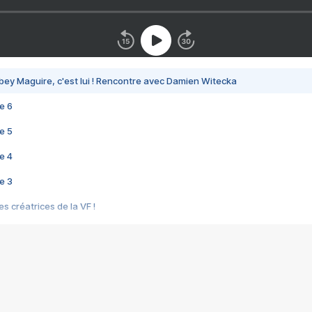
bey Maguire, c'est lui ! Rencontre avec Damien Witecka
e 6
e 5
e 4
e 3
s créatrices de la VF !
e 2
e 1
e Mektoub My Love arrive enfin ! Rencontre avec Shaïn Boumedine et Sal
i : après Toni en famille